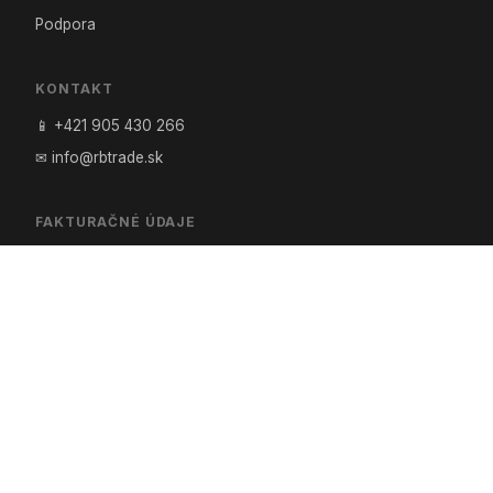
Podpora
KONTAKT
📱 +421 905 430 266
✉ info@rbtrade.sk
FAKTURAČNÉ ÚDAJE
Ing. Robert Redeky – RB Trade
Chorvátska 14, 900 81 Šenkvice
IČO: 35 327 162
DIČ: 1020218100
IČ DPH: SK1020218100
© 2026 RB Trade — Ing. Robert Redeky. Všetky práva
vyhradené. Oficiálny predajca: Hobis · LD seating · Rim · Office
Pro · VAULT