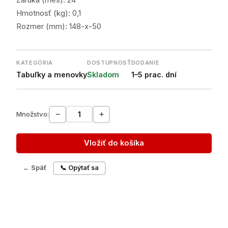
Záruka (mes): 24
Hmotnosť (kg): 0,1
Rozmer (mm): 148-x-50
KATEGÓRIA
DOSTUPNOSŤ
DODANIE
Tabuľky a menovky
Skladom
1–5 prac. dní
−
+
Množstvo:
Vložiť do košíka
← Späť
📞 Opýtať sa