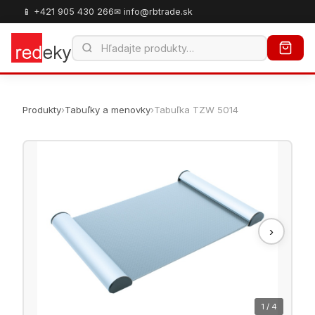
📱 +421 905 430 266
✉ info@rbtrade.sk
Produkty
›
Tabuľky a menovky
›
Tabuľka TZW 5014
›
1 / 4