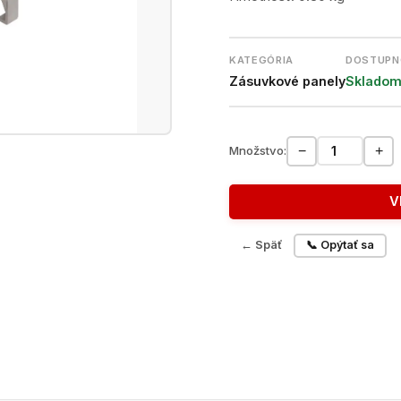
KATEGÓRIA
DOSTUPN
Zásuvkové panely
Sklado
−
+
Množstvo:
V
← Späť
📞 Opýtať sa