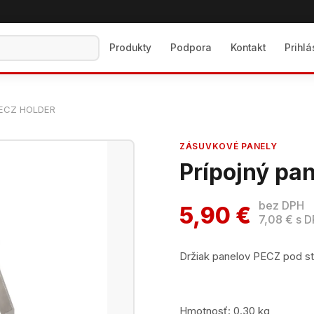
Produkty
Podpora
Kontakt
Prihl
 PECZ HOLDER
ZÁSUVKOVÉ PANELY
Prípojný pa
bez DPH
5,90 €
7,08 € s 
Držiak panelov PECZ pod s
Hmotnosť: 0.30 kg