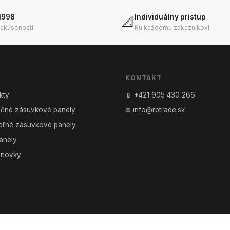
1998
Individuálny prístup
📐
 skúseností
Ku každému zákazníkovi
KONTAKT
kty
📱 +421 905 430 266
točné zásuvkové panely
✉ info@rbtrade.sk
eľné zásuvkové panely
anely
enovky