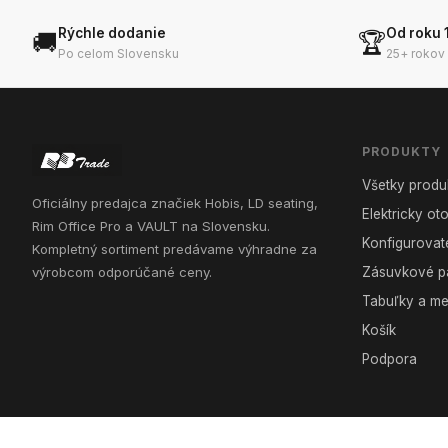
Rýchle dodanie
Od roku 
🚚
🏆
Po celom Slovensku
25+ rokov
PRODUKTY
Všetky produ
Oficiálny predajca značiek Hobis, LD seating,
Elektricky o
Rim Office Pro a VAULT na Slovensku.
Konfigurovat
Kompletný sortiment predávame výhradne za
výrobcom odporúčané ceny.
Zásuvkové p
Tabuľky a m
Košík
Podpora