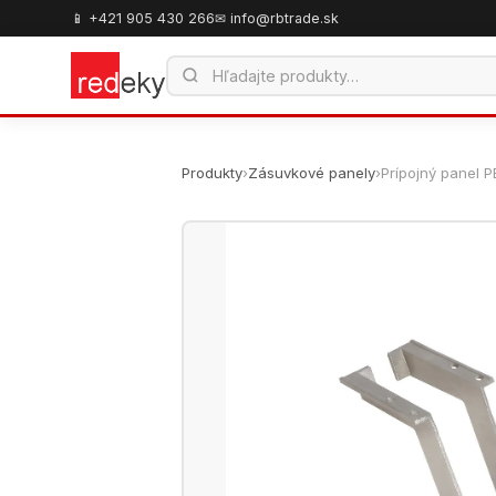
📱 +421 905 430 266
✉ info@rbtrade.sk
Produkty
›
Zásuvkové panely
›
Prípojný panel