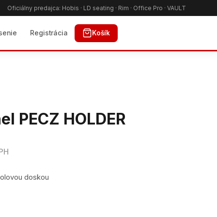
Oficiálny predajca: Hobis · LD seating · Rim · Office Pro · VAULT
Košík
ásenie
Registrácia
nel PECZ HOLDER
DPH
tolovou doskou