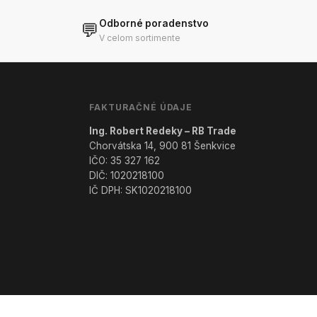
Odborné poradenstvo
💬
V celom sortimente
FAKTURAČNÉ ÚDAJE
Ing. Robert Redeky – RB Trade
Chorvátska 14, 900 81 Šenkvice
IČO: 35 327 162
DIČ: 1020218100
IČ DPH: SK1020218100