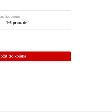
OSŤ
DODANIE
m
1–5 prac. dní
ložiť do košíka