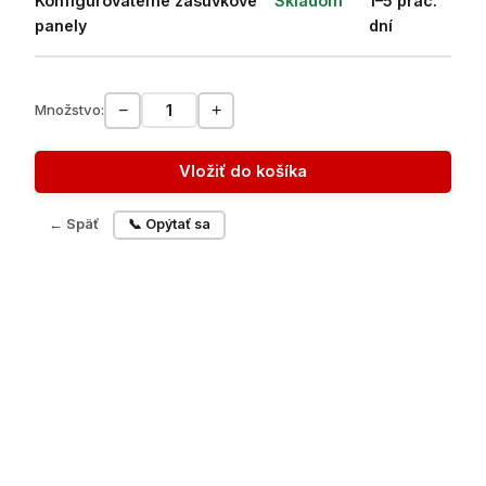
Konfigurovateľné zásuvkové
Skladom
1–5 prac.
panely
dní
−
+
Množstvo:
Vložiť do košíka
← Späť
📞 Opýtať sa