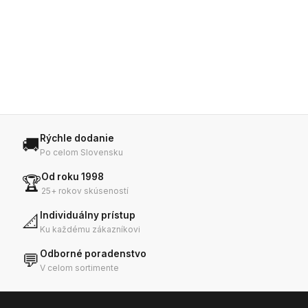
Rýchle dodanie
🚚
Po celom Slovensku
Od roku 1998
🏆
25+ rokov skúseností
Individuálny prístup
📐
Ku každému zákazníkovi
Odborné poradenstvo
💬
V celom sortimente