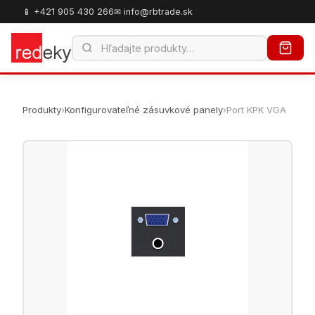
📱 +421 905 430 266
✉ info@rbtrade.sk
Produkty
›
Konfigurovateľné zásuvkové panely
›
Port KPK VGA