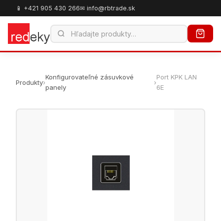
📱 +421 905 430 266
✉ info@rbtrade.sk
Konfigurovateľné zásuvkové
Port KPK LAN
Produkty
›
›
panely
6E