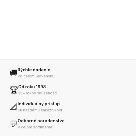
Rýchle dodanie
🚚
Po celom Slovensku
Od roku 1998
🏆
25+ rokov skúseností
Individuálny prístup
📐
Ku každému zákazníkovi
Odborné poradenstvo
💬
V celom sortimente