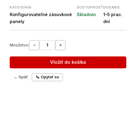
KATEGÓRIA
DOSTUPNOSŤ
DODANIE
Konfigurovateľné zásuvkové
Skladom
1–5 prac.
panely
dní
−
+
Množstvo:
Vložiť do košíka
← Späť
📞 Opýtať sa