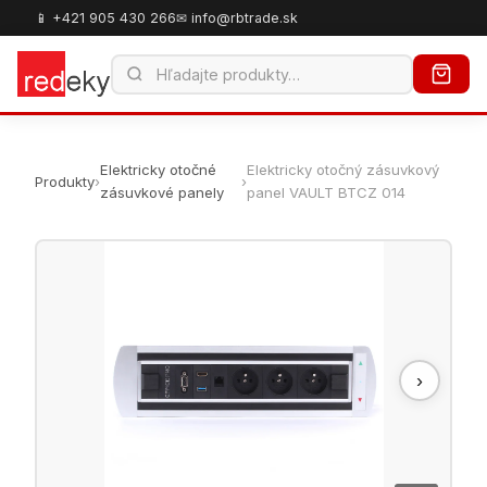
📱 +421 905 430 266
✉ info@rbtrade.sk
Elektricky otočné
Elektricky otočný zásuvkový
Produkty
›
›
zásuvkové panely
panel VAULT BTCZ 014
›