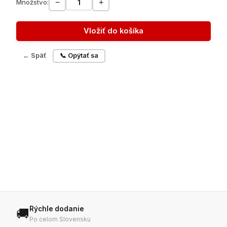
−
+
Množstvo:
Vložiť do košíka
← Späť
📞 Opýtať sa
Rýchle dodanie
🚚
Po celom Slovensku