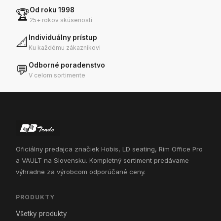
Od roku 1998
🏆
25+ rokov skúseností
Individuálny prístup
📐
Ku každému zákazníkovi
Odborné poradenstvo
💬
V celom sortimente
Oficiálny predajca značiek Hobis, LD seating, Rim Office Pro
a VAULT na Slovensku. Kompletný sortiment predávame
výhradne za výrobcom odporúčané ceny.
PRODUKTY
Všetky produkty